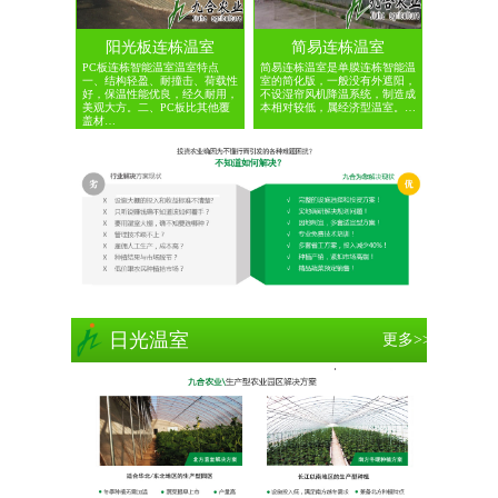
阳光板连栋温室
简易连栋温室
PC板连栋智能温室温室特点
简易连栋温室是单膜连栋智能温
一、结构轻盈、耐撞击、荷载性
室的简化版，一般没有外遮阳，
好，保温性能优良，经久耐用，
不设湿帘风机降温系统，制造成
美观大方。二、PC板比其他覆
本相对较低，属经济型温室。…
盖材…
日光温室
更多>>