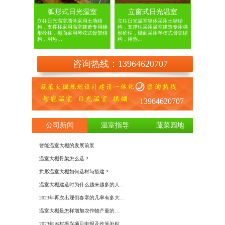
弧形式日光温室
立窗式日光温室
立柱日光温室墙体采用土墙结
立柱日光温室墙体采用土墙结
构，支撑柱采用温室建造专用梯
构，支撑柱采用温室建造专用梯
形砼柱，棚面采用琴弦式骨架结
形砼柱，棚面采用琴弦式骨架结
构，用热…
构，用热…
咨询热线：13964620707
13964620707
公司新闻
温室指导
蔬菜园地
智能温室大棚的发展前景
日光温室
温室大棚骨架怎么选？
如何建造
拱形温室大棚如何选材与搭建？
基于物联
温室大棚建造时为什么越来越多的人…
建设温室
2023年再次出现倒春寒的几率有多大…
大棚膜种
​温室大棚是怎样增加农作物产量的…
冬季蔬菜
2023年乡村振兴项目申报及政策补贴…
使用大棚