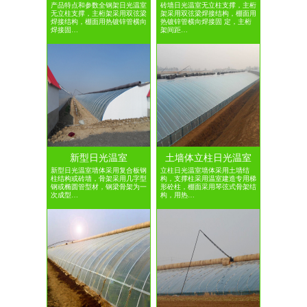
产品特点和参数全钢架日光温室
砖墙日光温室无立柱支撑，主桁
无立柱支撑，主桁架采用双弦梁
架采用双弦梁焊接结构，棚面用
焊接结构，棚面用热镀锌管横向
热镀锌管横向焊接固 定，主桁
焊接固…
架间距…
新型日光温室
土墙体立柱日光温室
新型日光温室墙体采用复合板钢
立柱日光温室墙体采用土墙结
柱结构或砖墙，骨架采用几字型
构，支撑柱采用温室建造专用梯
钢或椭圆管型材，钢梁骨架为一
形砼柱，棚面采用琴弦式骨架结
次成型…
构，用热…