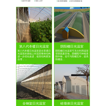
第八代冬暖日光温室
阴阳棚日光温室
第八代冬暖日光温室是在普通日
阴阳棚日光温室可充分利用温室
光温室的基础上对温室整体结构
背阴面废弃地，阴棚既可种植喜
进一步优化改进，使其结构更加
阴作物，也可与阳棚互补，提高
合理，…
阳棚温…
全钢架日光温室
砖墙体日光温室