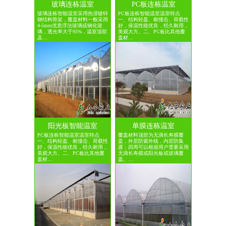
玻璃连栋温室
PC板连栋温室
玻璃连栋智能温室采用热浸镀锌
PC板连栋智能温室温室特点
钢结构骨架，覆盖材料一般采用
一、结构轻盈、耐撞击、荷载性
4-5mm优质浮法玻璃或钢化玻
好，保温性能优良，经久耐用，
璃，透光率大于95%，温室顶部
美观大方。二、PC板比其他覆
及…
盖材…
阳光板智能温室
单膜连栋温室
PC板连栋智能温室温室特点
覆盖材料顶部为无滴长寿膜覆
一、结构轻盈、耐撞击、荷载性
盖，外层防紫外线，内层防集
好，保温性能优良，经久耐用，
露；四周可以根据用户需要采用
美观大方。二、PC板比其他覆
无滴长寿膜或阳光板或玻璃覆
盖材…
盖。…