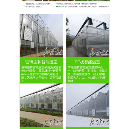
玻璃连栋智能温室
PC板智能温室
玻璃连栋智能温室采用热浸镀锌
PC板连栋智能温室温室特点
钢结构骨架，覆盖材料一般采用
一、结构轻盈、耐撞击、荷载性
4-5mm优质浮法玻璃或钢化玻
好，保温性能优良，经久耐用，
璃，透光率大于95%，温室顶部
美观大方。二、PC板比其他覆
及…
盖材…