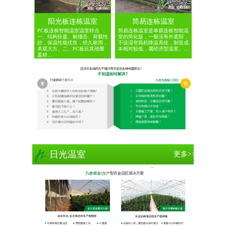
阳光板连栋温室
简易连栋温室
PC板连栋智能温室温室特点
简易连栋温室是单膜连栋智能温
一、结构轻盈、耐撞击、荷载性
室的简化版，一般没有外遮阳，
好，保温性能优良，经久耐用，
不设湿帘风机降温系统，制造成
美观大方。二、PC板比其他覆
本相对较低，属经济型温室。…
盖材…
日光温室
更多>>