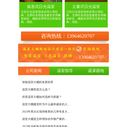
弧形式日光温室
立窗式日光温室
立柱日光温室墙体采用土墙结
立柱日光温室墙体采用土墙结
构，支撑柱采用温室建造专用梯
构，支撑柱采用温室建造专用梯
形砼柱，棚面采用琴弦式骨架结
形砼柱，棚面采用琴弦式骨架结
构，用热…
构，用热…
咨询热线：13964620707
13964620707
公司新闻
温室指导
蔬菜园地
智能温室大棚的发展前景
日光温室
温室大棚骨架怎么选？
如何建造
拱形温室大棚如何选材与搭建？
基于物联
温室大棚建造时为什么越来越多的人…
建设温室
2023年再次出现倒春寒的几率有多大…
大棚膜种
​温室大棚是怎样增加农作物产量的…
冬季蔬菜
2023年乡村振兴项目申报及政策补贴…
使用大棚