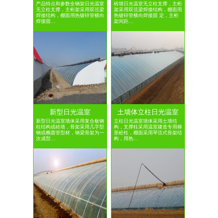
产品特点和参数全钢架日光温室
砖墙日光温室无立柱支撑，主桁
无立柱支撑，主桁架采用双弦梁
架采用双弦梁焊接结构，棚面用
焊接结构，棚面用热镀锌管横向
热镀锌管横向焊接固 定，主桁
焊接固…
架间距…
新型日光温室
土墙体立柱日光温室
新型日光温室墙体采用复合板钢
立柱日光温室墙体采用土墙结
柱结构或砖墙，骨架采用几字型
构，支撑柱采用温室建造专用梯
钢或椭圆管型材，钢梁骨架为一
形砼柱，棚面采用琴弦式骨架结
次成型…
构，用热…