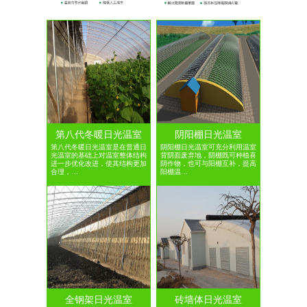
第八代冬暖日光温室
阴阳棚日光温室
第八代冬暖日光温室是在普通日
阴阳棚日光温室可充分利用温室
光温室的基础上对温室整体结构
背阴面废弃地，阴棚既可种植喜
进一步优化改进，使其结构更加
阴作物，也可与阳棚互补，提高
合理，…
阳棚温…
全钢架日光温室
砖墙体日光温室