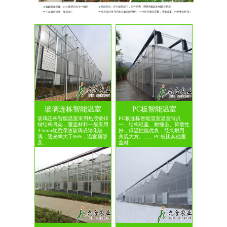
玻璃连栋智能温室
PC板智能温室
玻璃连栋智能温室采用热浸镀锌
PC板连栋智能温室温室特点
钢结构骨架，覆盖材料一般采用
一、结构轻盈、耐撞击、荷载性
4-5mm优质浮法玻璃或钢化玻
好，保温性能优良，经久耐用，
璃，透光率大于95%，温室顶部
美观大方。二、PC板比其他覆
及…
盖材…