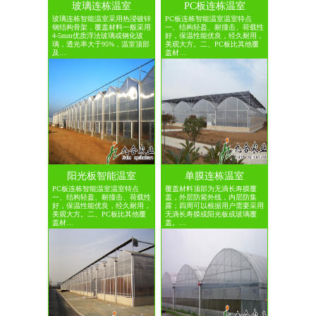
玻璃连栋温室
PC板连栋温室
玻璃连栋智能温室采用热浸镀锌
PC板连栋智能温室温室特点
钢结构骨架，覆盖材料一般采用
一、结构轻盈、耐撞击、荷载性
4-5mm优质浮法玻璃或钢化玻
好，保温性能优良，经久耐用，
璃，透光率大于95%，温室顶部
美观大方。二、PC板比其他覆
及…
盖材…
阳光板智能温室
单膜连栋温室
PC板连栋智能温室温室特点
覆盖材料顶部为无滴长寿膜覆
一、结构轻盈、耐撞击、荷载性
盖，外层防紫外线，内层防集
好，保温性能优良，经久耐用，
露；四周可以根据用户需要采用
美观大方。二、PC板比其他覆
无滴长寿膜或阳光板或玻璃覆
盖材…
盖。…