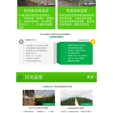
阳光板连栋温室
简易连栋温室
PC板连栋智能温室温室特点
简易连栋温室是单膜连栋智能温
一、结构轻盈、耐撞击、荷载性
室的简化版，一般没有外遮阳，
好，保温性能优良，经久耐用，
不设湿帘风机降温系统，制造成
美观大方。二、PC板比其他覆
本相对较低，属经济型温室。…
盖材…
日光温室
更多>>