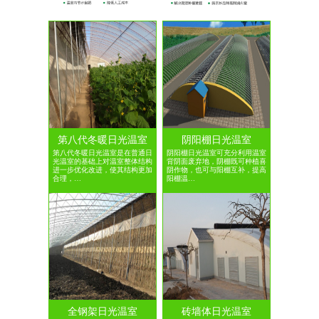
第八代冬暖日光温室
阴阳棚日光温室
第八代冬暖日光温室是在普通日
阴阳棚日光温室可充分利用温室
光温室的基础上对温室整体结构
背阴面废弃地，阴棚既可种植喜
进一步优化改进，使其结构更加
阴作物，也可与阳棚互补，提高
合理，…
阳棚温…
全钢架日光温室
砖墙体日光温室