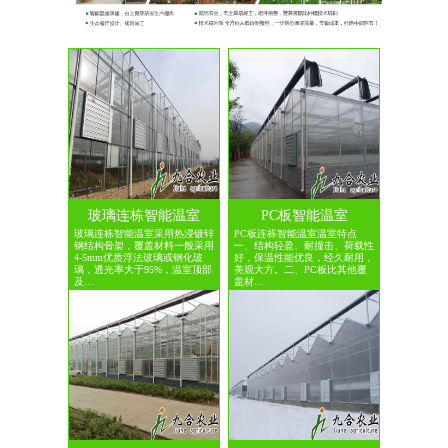
玻璃连栋智能温室
PC板智能温室
玻璃连栋智能温室采用热浸镀锌
PC板连栋智能温室温室特点
钢结构骨架，覆盖材料一般采用
一、结构轻盈、耐撞击、荷载性
4-5mm优质浮法玻璃或钢化玻
好，保温性能优良，经久耐用，
璃，透光率大于95%，温室顶部
美观大方。二、PC板比其他覆
及…
盖材…