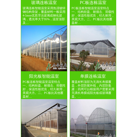
玻璃连栋温室
PC板连栋温室
玻璃连栋智能温室采用热浸镀锌
PC板连栋智能温室温室特点
钢结构骨架，覆盖材料一般采用
一、结构轻盈、耐撞击、荷载性
4-5mm优质浮法玻璃或钢化玻
好，保温性能优良，经久耐用，
璃，透光率大于95%，温室顶部
美观大方。二、PC板比其他覆
及…
盖材…
阳光板智能温室
单膜连栋温室
PC板连栋智能温室温室特点
覆盖材料顶部为无滴长寿膜覆
一、结构轻盈、耐撞击、荷载性
盖，外层防紫外线，内层防集
好，保温性能优良，经久耐用，
露；四周可以根据用户需要采用
美观大方。二、PC板比其他覆
无滴长寿膜或阳光板或玻璃覆
盖材…
盖。…