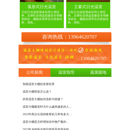
弧形式日光温室
立窗式日光温室
立柱日光温室墙体采用土墙结
立柱日光温室墙体采用土墙结
构，支撑柱采用温室建造专用梯
构，支撑柱采用温室建造专用梯
形砼柱，棚面采用琴弦式骨架结
形砼柱，棚面采用琴弦式骨架结
构，用热…
构，用热…
咨询热线：13964620707
13964620707
公司新闻
温室指导
蔬菜园地
智能温室大棚的发展前景
日光温室
温室大棚骨架怎么选？
如何建造
拱形温室大棚如何选材与搭建？
基于物联
温室大棚建造时为什么越来越多的人…
建设温室
2023年再次出现倒春寒的几率有多大…
大棚膜种
​温室大棚是怎样增加农作物产量的…
冬季蔬菜
2023年乡村振兴项目申报及政策补贴…
使用大棚