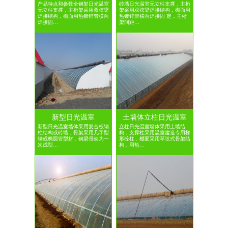
产品特点和参数全钢架日光温室
砖墙日光温室无立柱支撑，主桁
无立柱支撑，主桁架采用双弦梁
架采用双弦梁焊接结构，棚面用
焊接结构，棚面用热镀锌管横向
热镀锌管横向焊接固 定，主桁
焊接固…
架间距…
新型日光温室
土墙体立柱日光温室
新型日光温室墙体采用复合板钢
立柱日光温室墙体采用土墙结
柱结构或砖墙，骨架采用几字型
构，支撑柱采用温室建造专用梯
钢或椭圆管型材，钢梁骨架为一
形砼柱，棚面采用琴弦式骨架结
次成型…
构，用热…